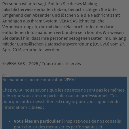
Personen ist untersagt. Sollten Sie dieses Mailing
fälschlicherweise erhalten haben, benachrichtigen Sie bitte
umgehend den Absender und löschen Sie die Nachricht samt
Anhängen aus Ihrem System. VEKA SAS lehnt jegliche
Verantwortung ab, die mit dieser Nachricht oder den darin
enthaltenen Informationen verbunden sein könnte. Wir weisen
Sie darauf hin, dass Ihre personenbezogenen Daten im Einklang
mit der Europäischen Datenschutzverordnung (DSGVO) vom 27.
April 2016 verarbeitet werden.
© VEKA SAS – 2025 / Tous droits réservés
Ne manquez aucune innovation VEKA !
Chez VEKA, nous savons que les attentes ne sont pas les mêmes
selon que vous êtes un particulier ou un professionnel. C'est
pourquoi notre newsletter est conçue pour vous apporter des
informations ciblées :
Vous êtes un particulier ?
Inspirez-vous de nos conseils
pour choisir des menuiseries performantes et