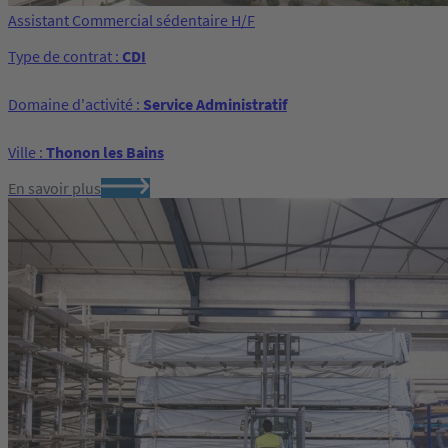
Assistant Commercial sédentaire H/F
Type de contrat :
CDI
Domaine d'activité :
Service Administratif
Ville :
Thonon les Bains
En savoir plus