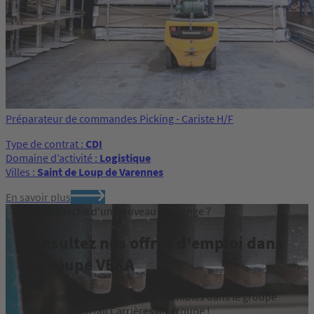
Préparateur de commandes Picking - Cariste H/F
Type de contrat :
CDI
Domaine d’activité :
Logistique
Villes :
Saint de Loup de Varennes
En savoir plus
À la recherche d'un nouveau challenge ?
Consultez nos offres d'emploi dans
le groupe VEKA
Retrouvez toutes les offres disponibles dans le groupe
VEKA sur le portail Carrières du groupe !