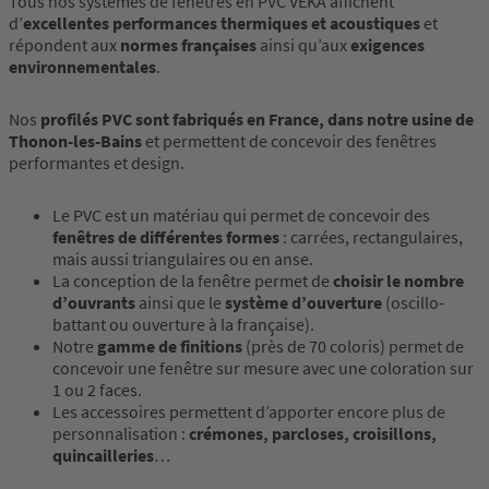
Tous nos systèmes de fenêtres en PVC VEKA affichent
d’
excellentes performances thermiques et acoustiques
et
répondent aux
normes françaises
ainsi qu’aux
exigences
environnementales
.
Nos
profilés PVC sont fabriqués en France, dans notre usine de
Thonon-les-Bains
et permettent de concevoir des fenêtres
performantes et design.
Le PVC est un matériau qui permet de concevoir des
fenêtres de différentes formes
: carrées, rectangulaires,
mais aussi triangulaires ou en anse.
La conception de la fenêtre permet de
choisir le nombre
d’ouvrants
ainsi que le
système d’ouverture
(oscillo-
battant ou ouverture à la française).
Notre
gamme de finitions
(près de 70 coloris) permet de
concevoir une fenêtre sur mesure avec une coloration sur
1 ou 2 faces.
Les accessoires permettent d’apporter encore plus de
personnalisation :
crémones, parcloses, croisillons,
quincailleries
…