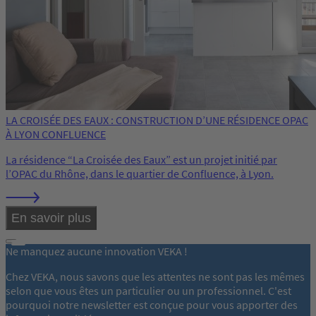
LA CROISÉE DES EAUX : CONSTRUCTION D’UNE RÉSIDENCE OPAC
À LYON CONFLUENCE
La résidence “La Croisée des Eaux” est un projet initié par
l’OPAC du Rhône, dans le quartier de Confluence, à Lyon.
En savoir plus
Ne manquez aucune innovation VEKA !
Chez VEKA, nous savons que les attentes ne sont pas les mêmes
selon que vous êtes un particulier ou un professionnel. C'est
pourquoi notre newsletter est conçue pour vous apporter des