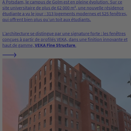
À Potsdam, le campus de Golm est en pleine évolution. Sur ce
site universitaire de plus de 62 000 m², une nouvelle résidence
étudiante a vu le jour : 313 logements modernes et 525 fenêtres,
qui offrent bien plus qu’un toit aux étudiants.
L’architecture se distingue par une signature forte : les fenêtres
conçues à partir de profilés VEKA, dans une finition innovante et
haut de gamme,
VEKA Fine Structure
.