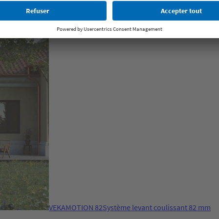
VEKASLIDE Hi-5
Système coulissant PVC innovant 7
VEKAMOTION 82
Système levant coulissant 82 mm