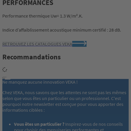
PERFORMANCES
Performance thermique Uw= 1.3 W/m².K.
Indice d’affaiblissement acoustique minimum certifié : 28 dB.
RETROUVEZ LES CATALOGUES VEKA
Recommandations
Ne manquez aucune innovation VEKA !
Chez VEKA, nous savons que les attentes ne sont pas les mêmes
selon que vous êtes un particulier ou un professionnel. C'est
pourquoi notre newsletter est conçue pour vous apporter des
informations ciblées :
Vous êtes un particulier ?
Inspirez-vous de nos conseils
pour choisir des menuiseries performantes et