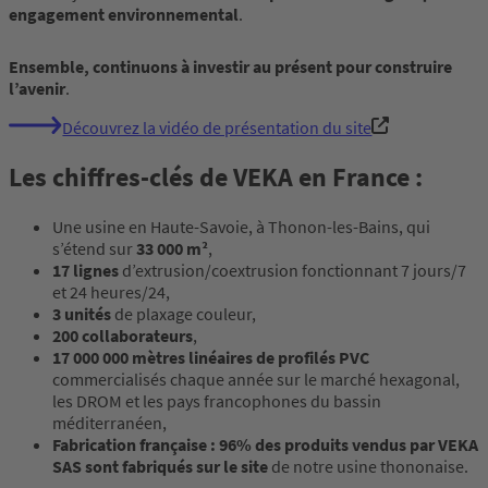
engagement environnemental
.
En
semble, continuons à investir au présent pour construire
l’avenir
.
Découvrez la vidéo de présentation du site
Les chiffres-clés de VEKA en France :
Une usine en Haute-Savoie, à Thonon-les-Bains, qui
s’étend sur
33 000 m²
,
17 lignes
d’extrusion/coextrusion fonctionnant 7 jours/7
et 24 heures/24,
3 unités
de plaxage couleur,
200 collaborateurs
,
17 000 000 mètres linéaires de profilés PVC
commercialisés chaque année sur le marché hexagonal,
les DROM et les pays francophones du bassin
méditerranéen,
Fabrication française : 96% des produits vendus par VEKA
SAS sont fabriqués sur le site
de notre usine thononaise.